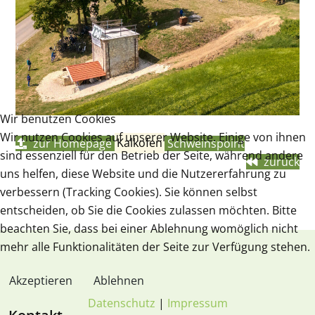
Wir benutzen Cookies
Wir nutzen Cookies auf unserer Website. Einige von ihnen
zur Homepage
Kalkofen
Schweinspoint
sind essenziell für den Betrieb der Seite, während andere
zurück
uns helfen, diese Website und die Nutzererfahrung zu
verbessern (Tracking Cookies). Sie können selbst
entscheiden, ob Sie die Cookies zulassen möchten. Bitte
beachten Sie, dass bei einer Ablehnung womöglich nicht
mehr alle Funktionalitäten der Seite zur Verfügung stehen.
Akzeptieren
Ablehnen
Datenschutz
|
Impressum